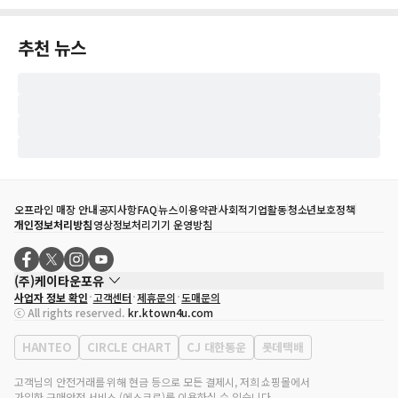
추천 뉴스
오프라인 매장 안내
공지사항
FAQ
뉴스
이용약관
사회적기업활동
청소년보호정책
개인정보처리방침
영상정보처리기기 운영방침
(주)케이타운포유
사업자 정보 확인
고객센터
제휴문의
도매문의
대표자
송효민
ⓒ All rights reserved.
kr.ktown4u.com
사업자등록번호
120-87-71116
통신판매업 신고번호
제2011-서울강남-02223
HANTEO
CIRCLE CHART
CJ 대한통운
롯데택배
대표전화
02-552-9855
사무실 주소
서울특별시 강남구 영동대로 513, 3층(삼성동, 코엑스)
고객님의 안전거래를 위해 현금 등으로 모든 결제시, 저희 쇼핑몰에서
가입한 구매안전 서비스 (에스크로)를 이용하실 수 있습니다.