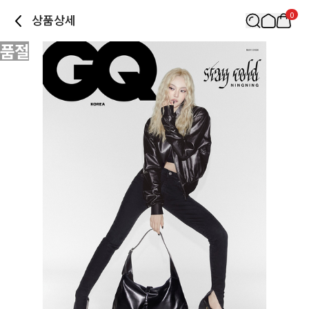
0
상품상세
품절