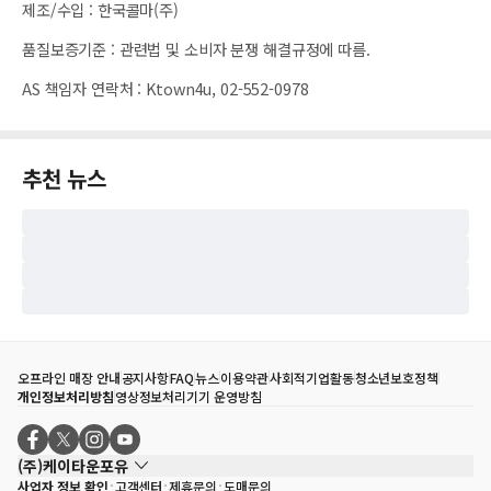
제조/수입
:
한국콜마(주)
품질보증기준
:
관련법 및 소비자 분쟁 해결규정에 따름.
AS 책임자 연락처
:
Ktown4u, 02-552-0978
추천 뉴스
오프라인 매장 안내
공지사항
FAQ
뉴스
이용약관
사회적기업활동
청소년보호정책
개인정보처리방침
영상정보처리기기 운영방침
(주)케이타운포유
사업자 정보 확인
고객센터
제휴문의
도매문의