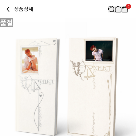
0
상품상세
품절