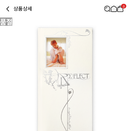
0
상품상세
품절