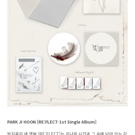
PARK JI HOON [RE:FLECT-1st Single Album]
박지훈의 새 앨범 [RE:FLECT]는 지나온 시간과 그 속에 남아 있는 감