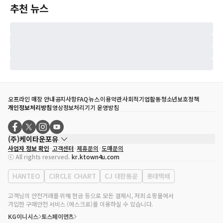
추천 뉴스
오프라인 매장 안내
공지사항
FAQ
뉴스
이용약관
사회적기업활동
청소년보호정책
개인정보처리방침
영상정보처리기기 운영방침
(주)케이타운포유
사업자 정보 확인
고객센터
제휴문의
도매문의
대표자
송효민
ⓒ All rights reserved.
kr.ktown4u.com
사업자등록번호
120-87-71116
통신판매업 신고번호
제2011-서울강남-02223
HANTEO
CIRCLE CHART
CJ 대한통운
롯데택배
대표전화
02-552-9855
사무실 주소
서울특별시 강남구 영동대로 513, 3층(삼성동, 코엑스)
고객님의 안전거래를 위해 현금 등으로 모든 결제시, 저희 쇼핑몰에서
가입한 구매안전 서비스 (에스크로)를 이용하실 수 있습니다.
KG이니시스
토스페이먼츠