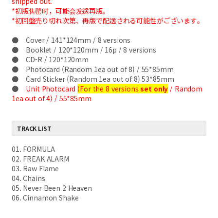
shipped out.
*初版售罄时，可能会发送再版。
*初回盤売り切れ次第、再版で配送される可能性がございます。
● Cover / 141*124mm / 8 versions
● Booklet / 120*120mm / 16p / 8 versions
● CD-R / 120*120mm
● Photocard (Random 1ea out of 8) / 55*85mm
● Card Sticker (Random 1ea out of 8) 53*85mm
●
Unit Photocard
(For the 8 versions
set only
/ Random
1ea out of 4) / 55*85mm
TRACK LIST
01. FORMULA
02. FREAK ALARM
03. Raw Flame
04. Chains
05. Never Been 2 Heaven
06. Cinnamon Shake