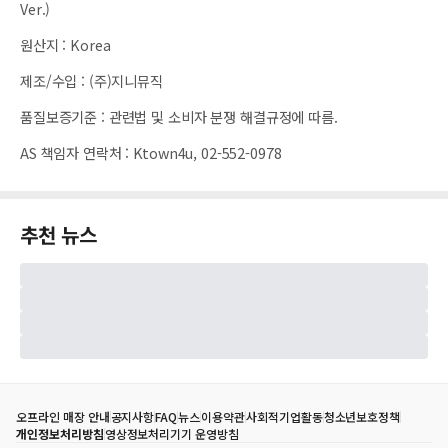
Ver.)
원산지
:
Korea
제조/수입
:
(주)지니뮤직
품질보증기준
:
관련법 및 소비자 분쟁 해결규정에 따름.
AS 책임자 연락처
:
Ktown4u, 02-552-0978
추천 뉴스
오프라인 매장 안내
공지사항
FAQ
뉴스
이용약관
사회적기업활동
청소년보호정책
개인정보처리방침
영상정보처리기기 운영방침