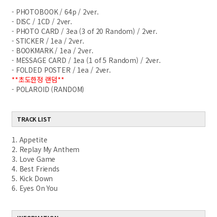
- PHOTOBOOK / 64p / 2ver.
- DISC / 1CD / 2ver.
- PHOTO CARD / 3ea (3 of 20 Random) / 2ver.
- STICKER / 1ea / 2ver.
- BOOKMARK / 1ea / 2ver.
- MESSAGE CARD / 1ea (1 of 5 Random) / 2ver.
- FOLDED POSTER / 1ea / 2ver.
**초도한정 랜덤**
- POLAROID (RANDOM)
TRACK LIST
1. Appetite
2. Replay My Anthem
3. Love Game
4. Best Friends
5. Kick Down
6. Eyes On You