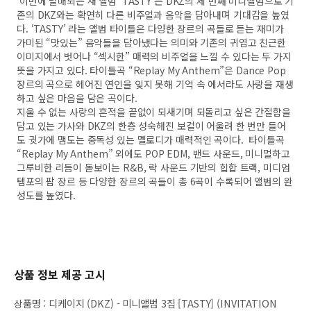
이번에 발매되는 새 앨범 ‘TASTY’는 DKZ의 세 번째 미니앨범으로 기
존의 DKZ와는 확연히 다른 비주얼과 음악을 담아내며 기대감을 높였
다. ‘TASTY’ 라는 앨범 타이틀은 다양한 장르의 곡들로 듣는 재미가
가미된 “맛있는” 음악들을 담아냈다는 의미와 기존의 귀엽고 친근한
이미지에서 벗어나 “섹시한” 매력의 비주얼을 느낄 수 있다는 두 가지
뜻을 가지고 있다. 타이틀곡 “Replay My Anthem”은 Dance Pop
장르의 곡으로 헤어진 연인을 잊지 못해 기억 속 에서라도 사랑을 재생
하고 싶은 마음을 담은 곡이다.
지울 수 없는 사랑의 흔적을 끝없이 되새기며 되돌리고 싶은 간절함을
담고 있는 가사와 DKZ의 한층 성숙해진 보컬이 어울려 한 번만 들어
도 귓가에 맴도는 중독성 있는 멜로디가 매력적인 곡이다. 타이틀곡
“Replay My Anthem” 외에도 POP EDM, 밴드 사운드, 미니멀하고
그루비한 리듬이 돋보이는 R&B, 락 사운드 기반의 힙합 트랙, 미디엄
템포의 팝 장르 등 다양한 장르의 곡들이 총 6곡이 수록되어 앨범의 완
성도를 높였다.
상품 정보 제공 고시
상품명
:
디케이지 (DKZ) - 미니앨범 3집 [TASTY] (INVITATION