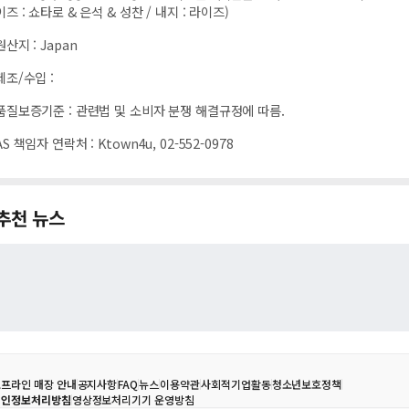
이즈 : 쇼타로 & 은석 & 성찬 / 내지 : 라이즈)
원산지
:
Japan
제조/수입
:
품질보증기준
:
관련법 및 소비자 분쟁 해결규정에 따름.
AS 책임자 연락처
:
Ktown4u, 02-552-0978
추천 뉴스
프라인 매장 안내
공지사항
FAQ
뉴스
이용약관
사회적기업활동
청소년보호정책
개인정보처리방침
영상정보처리기기 운영방침