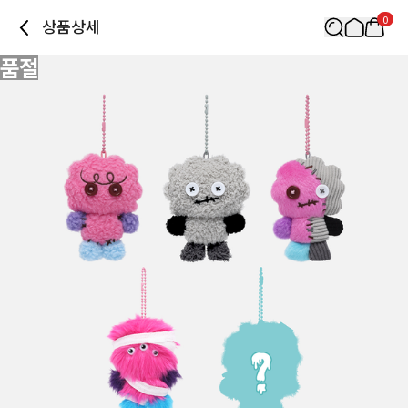
0
상품상세
품절