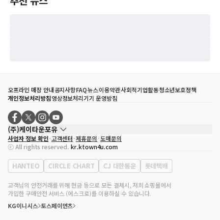
추천 뉴스
오프라인 매장 안내
공지사항
FAQ
뉴스
이용약관
사회적기업활동
청소년보호정책
개인정보처리방침
영상정보처리기기 운영방침
(주)케이타운포유
사업자 정보 확인
고객센터
제휴문의
도매문의
대표자
송효민
ⓒ All rights reserved.
kr.ktown4u.com
사업자등록번호
120-87-71116
통신판매업 신고번호
제2011-서울강남-02223
HANTEO
CIRCLE CHART
CJ 대한통운
롯데택배
대표전화
02-552-9855
사무실 주소
서울특별시 강남구 영동대로 513, 3층(삼성동, 코엑스)
고객님의 안전거래를 위해 현금 등으로 모든 결제시, 저희 쇼핑몰에서
가입한 구매안전 서비스 (에스크로)를 이용하실 수 있습니다.
KG이니시스
토스페이먼츠