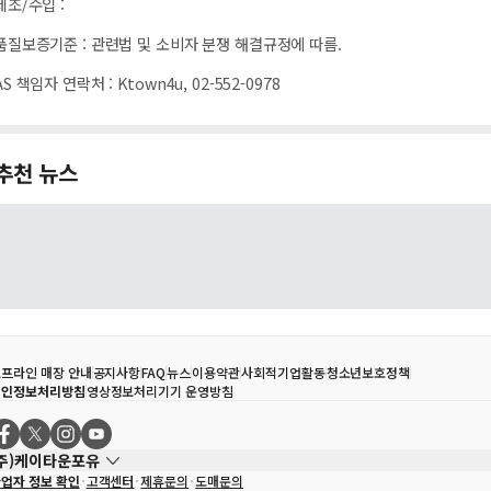
제조/수입
:
품질보증기준
:
관련법 및 소비자 분쟁 해결규정에 따름.
AS 책임자 연락처
:
Ktown4u, 02-552-0978
추천 뉴스
프라인 매장 안내
공지사항
FAQ
뉴스
이용약관
사회적기업활동
청소년보호정책
개인정보처리방침
영상정보처리기기 운영방침
(주)케이타운포유
업자 정보 확인
고객센터
제휴문의
도매문의