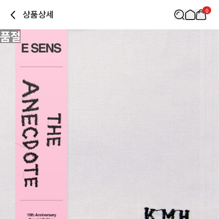
0
상품상세
품절