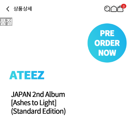
0
상품상세
품절