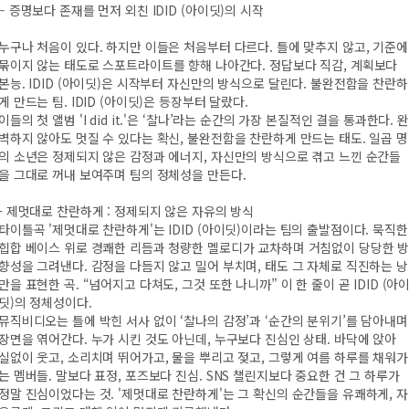
– 증명보다 존재를 먼저 외친 IDID (아이딧)의 시작
누구나 처음이 있다. 하지만 이들은 처음부터 다르다. 틀에 맞추지 않고, 기준에
묶이지 않는 태도로 스포트라이트를 향해 나아간다. 정답보다 직감, 계획보다
본능. IDID (아이딧)은 시작부터 자신만의 방식으로 달린다. 불완전함을 찬란하
게 만드는 팀. IDID (아이딧)은 등장부터 달랐다.
이들의 첫 앨범 'I did it.'은 ‘찰나’라는 순간의 가장 본질적인 결을 통과한다. 완
벽하지 않아도 멋질 수 있다는 확신, 불완전함을 찬란하게 만드는 태도. 일곱 명
의 소년은 정제되지 않은 감정과 에너지, 자신만의 방식으로 겪고 느낀 순간들
을 그대로 꺼내 보여주며 팀의 정체성을 만든다.
- 제멋대로 찬란하게 : 정제되지 않은 자유의 방식
타이틀곡 '제멋대로 찬란하게'는 IDID (아이딧)이라는 팀의 출발점이다. 묵직한
힙합 베이스 위로 경쾌한 리듬과 청량한 멜로디가 교차하며 거침없이 당당한 
향성을 그려낸다. 감정을 다듬지 않고 밀어 부치며, 태도 그 자체로 직진하는 낭
만을 표현한 곡. “넘어지고 다쳐도, 그것 또한 나니까” 이 한 줄이 곧 IDID (아
딧)의 정체성이다.
뮤직비디오는 틀에 박힌 서사 없이 ‘찰나의 감정’과 ‘순간의 분위기’를 담아내며
장면을 엮어간다. 누가 시킨 것도 아닌데, 누구보다 진심인 상태. 바닥에 앉아
실없이 웃고, 소리치며 뛰어가고, 물을 뿌리고 젖고, 그렇게 여름 하루를 채워가
는 멤버들. 말보다 표정, 포즈보다 진심. SNS 챌린지보다 중요한 건 그 하루가
정말 진심이었다는 것. '제멋대로 찬란하게'는 그 확신의 순간들을 유쾌하게, 자