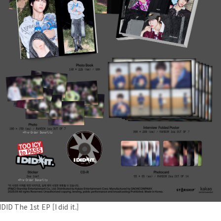
IDID The 1st EP [I did it.]