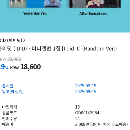
DID (아이딧)
이딧 (IDID) - 미니앨범 1집 [I did it] (Random Ver.)
23,000
KRW
19
18,600
%
KRW
출시일
2025-09-15
입고(예정)일
2025-09-15
마일리지
18
상품코드
GD00143084
판매수량
24
배송비
3,000원 (3만원 이상 무료배송)