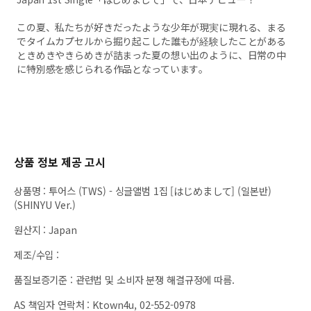
この夏、私たちが好きだったような少年が現実に現れる、まる
でタイムカプセルから掘り起こした誰もが経験したことがある
ときめきやきらめきが詰まった夏の想い出のように、日常の中
に特別感を感じられる作品となっています。
상품 정보 제공 고시
상품명
:
투어스 (TWS) - 싱글앨범 1집 [はじめまして] (일본반)
(SHINYU Ver.)
원산지
:
Japan
제조/수입
:
품질보증기준
:
관련법 및 소비자 분쟁 해결규정에 따름.
AS 책임자 연락처
:
Ktown4u, 02-552-0978