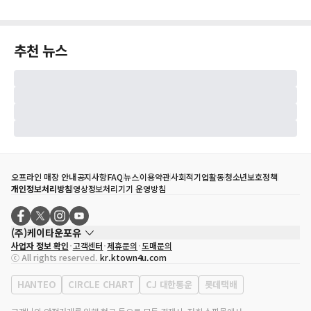
추천 뉴스
오프라인 매장 안내
공지사항
FAQ
뉴스
이용약관
사회적기업활동
청소년보호정책
개인정보처리방침
영상정보처리기기 운영방침
(주)케이타운포유
사업자 정보 확인
고객센터
제휴문의
도매문의
대표자
송효민
ⓒ All rights reserved.
kr.ktown4u.com
사업자등록번호
120-87-71116
통신판매업 신고번호
제2011-서울강남-02223
HANTEO
CIRCLE CHART
CJ 대한통운
롯데택배
대표전화
02-552-9855
사무실 주소
서울특별시 강남구 영동대로 513, 3층(삼성동, 코엑스)