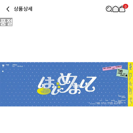
0
상품상세
품절