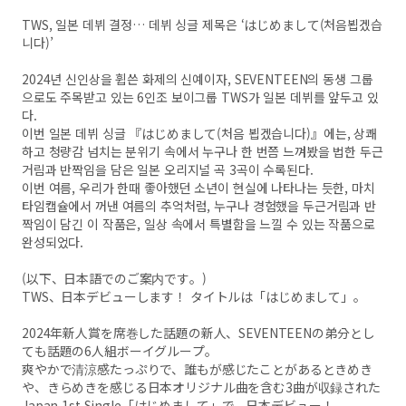
TWS, 일본 데뷔 결정… 데뷔 싱글 제목은 ‘はじめまして(처음뵙겠습
니다)’
2024년 신인상을 휩쓴 화제의 신예이자, SEVENTEEN의 동생 그룹
으로도 주목받고 있는 6인조 보이그룹 TWS가 일본 데뷔를 앞두고 있
다.
이번 일본 데뷔 싱글 『はじめまして(처음 뵙겠습니다)』에는, 상쾌
하고 청량감 넘치는 분위기 속에서 누구나 한 번쯤 느껴봤을 법한 두근
거림과 반짝임을 담은 일본 오리지널 곡 3곡이 수록된다.
이번 여름, 우리가 한때 좋아했던 소년이 현실에 나타나는 듯한, 마치
타임캡슐에서 꺼낸 여름의 추억처럼, 누구나 경험했을 두근거림과 반
짝임이 담긴 이 작품은, 일상 속에서 특별함을 느낄 수 있는 작품으로
완성되었다.
(以下、日本語でのご案内です。)
TWS、日本デビューします！ タイトルは「はじめまして」。
2024年新人賞を席巻した話題の新人、SEVENTEENの弟分とし
ても話題の6人組ボーイグループ。
爽やかで清涼感たっぷりで、誰もが感じたことがあるときめき
や、きらめきを感じる日本オリジナル曲を含む3曲が収録された
Japan 1st Single「はじめまして」で、日本デビュー！