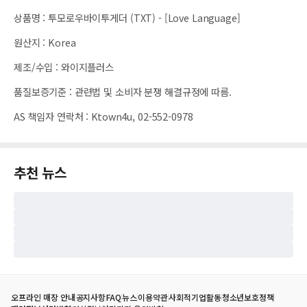
상품명
:
투모로우바이투게더 (TXT) - [Love Language]
원산지
:
Korea
제조/수입
:
와이지플러스
품질보증기준
:
관련법 및 소비자 분쟁 해결규정에 따름.
AS 책임자 연락처
:
Ktown4u, 02-552-0978
추천 뉴스
오프라인 매장 안내
공지사항
FAQ
뉴스
이용약관
사회적기업활동
청소년보호정책