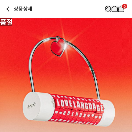
0
상품상세
품절