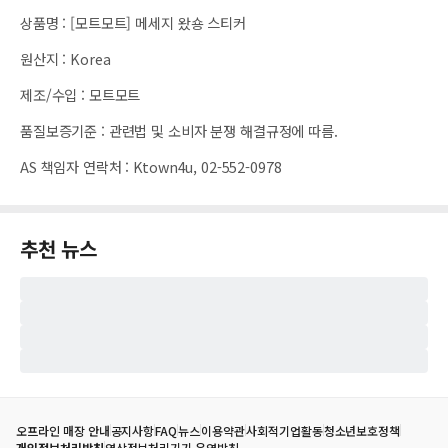
상품명
:
[모트모트] 메세지 왔숑 스티커
원산지
:
Korea
제조/수입
:
모트모트
품질보증기준
:
관련법 및 소비자 분쟁 해결규정에 따름.
AS 책임자 연락처
:
Ktown4u, 02-552-0978
추천 뉴스
오프라인 매장 안내
공지사항
FAQ
뉴스
이용약관
사회적기업활동
청소년보호정책
개인정보처리방침
영상정보처리기기 운영방침