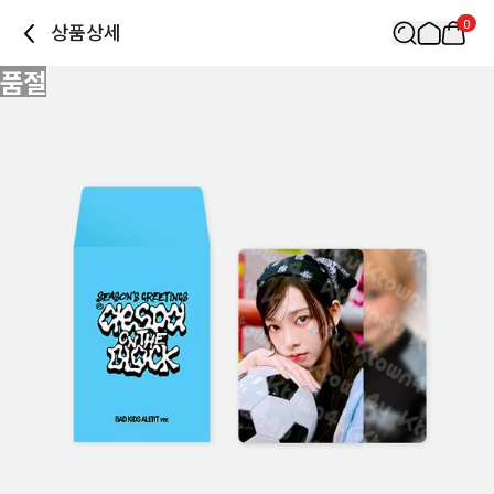
0
상품상세
품절