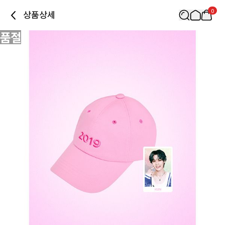
0
상품상세
품절