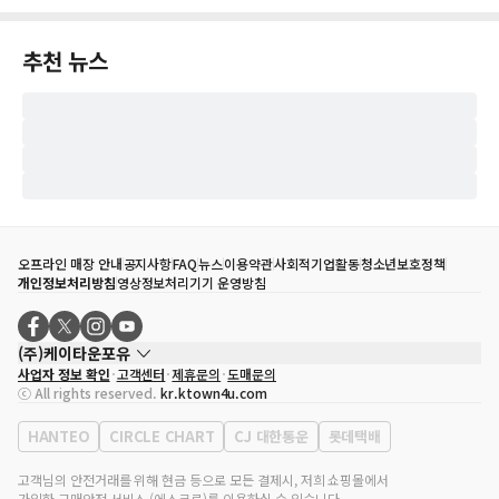
추천 뉴스
오프라인 매장 안내
공지사항
FAQ
뉴스
이용약관
사회적기업활동
청소년보호정책
개인정보처리방침
영상정보처리기기 운영방침
(주)케이타운포유
사업자 정보 확인
고객센터
제휴문의
도매문의
대표자
송효민
ⓒ All rights reserved.
kr.ktown4u.com
사업자등록번호
120-87-71116
통신판매업 신고번호
제2011-서울강남-02223
HANTEO
CIRCLE CHART
CJ 대한통운
롯데택배
대표전화
02-552-9855
사무실 주소
서울특별시 강남구 영동대로 513, 3층(삼성동, 코엑스)
고객님의 안전거래를 위해 현금 등으로 모든 결제시, 저희 쇼핑몰에서
가입한 구매안전 서비스 (에스크로)를 이용하실 수 있습니다.