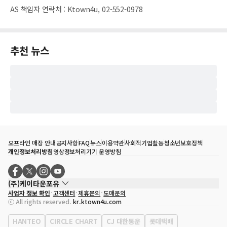
AS 책임자 연락처
:
Ktown4u, 02-552-0978
추천 뉴스
오프라인 매장 안내
공지사항
FAQ
뉴스
이용약관
사회적기업활동
청소년보호정책
개인정보처리방침
영상정보처리기기 운영방침
(주)케이타운포유
사업자 정보 확인
고객센터
제휴문의
도매문의
대표자
송효민
ⓒ All rights reserved.
kr.ktown4u.com
사업자등록번호
120-87-71116
통신판매업 신고번호
제2011-서울강남-02223
HANTEO
CIRCLE CHART
CJ 대한통운
롯데택배
대표전화
02-552-9855