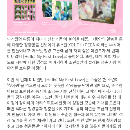
뜨거웠던 여름이 지나 선선한 바람이 불어올 때쯤, 그동안의 앨범을 통
해 다양한 청량함을 선보이며 유스틴(YOUTH+TEEN)이라는 수식어
를 만들어내고 어느덧 청량 그룹에 굳게 자리 잡은 더윈드가 세 번째
미니앨범 [Hello: My First Love]로 돌아온다. 또한, 데뷔 이후 처음
으로 사랑에 대한 감정을 이야기하며 소년들만의 설레는 청춘 사랑 이
야기를 보여줄 예정이다.
이번 세 번째 미니앨범 [Hello: My First Love]는 수줍은 한 소년이
'첫사랑'을 겪으면서 느끼는 풋풋한 감정들을 담아낸 앨범으로, 순수한
마음을 표현함과 동시에 조금은 서툰 진심 어린 고백의 메시지가 10대
들의 공감대를 이룬다. 또한, 멤버 최한빈이 데뷔 이후 처음으로 랩 메
이킹에 참여하며 아티스트로써 한껏 더 성장한 모습에 기대를 모은다.
매번 색다른 청량함과 청춘을 이야기하며 음악 색깔을 조금씩 선명하
게 만들어 나가고 있는 더윈드는 꾸준한 활동과 함께 발전해 나가며 성
장 일기를 한 장씩 채워나가고 있다. 또한, 이번 앨범은 현재 첫사랑을
겪고 있는 청춘들뿐만 아니라 이미 첫사랑을 겪은 많은 이들에게도 향