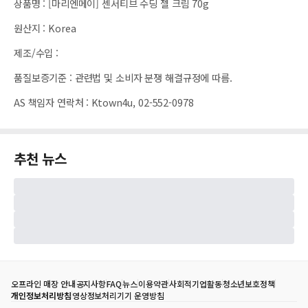
상품명
:
[마리엔메이] 센서티브 수딩 젤 크림 70g
원산지
:
Korea
제조/수입
:
품질보증기준
:
관련법 및 소비자 분쟁 해결규정에 따름.
AS 책임자 연락처
:
Ktown4u, 02-552-0978
추천 뉴스
오프라인 매장 안내
공지사항
FAQ
뉴스
이용약관
사회적기업활동
청소년보호정책
개인정보처리방침
영상정보처리기기 운영방침