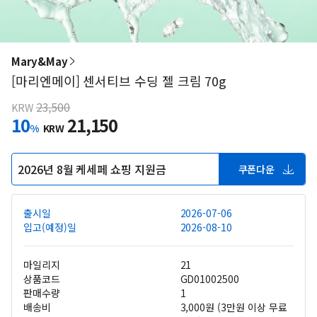
Mary&May
[마리엔메이] 센서티브 수딩 젤 크림 70g
23,500
KRW
10
21,150
%
KRW
2026년 8월 케세페 쇼핑 지원금
쿠폰다운
출시일
2026-07-06
입고(예정)일
2026-08-10
마일리지
21
상품코드
GD01002500
판매수량
1
배송비
3,000원 (3만원 이상 무료