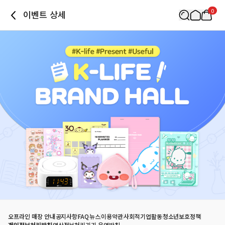
0
이벤트 상세
오프라인 매장 안내
공지사항
FAQ
뉴스
이용약관
사회적기업활동
청소년보호정책
개인정보처리방침
영상정보처리기기 운영방침