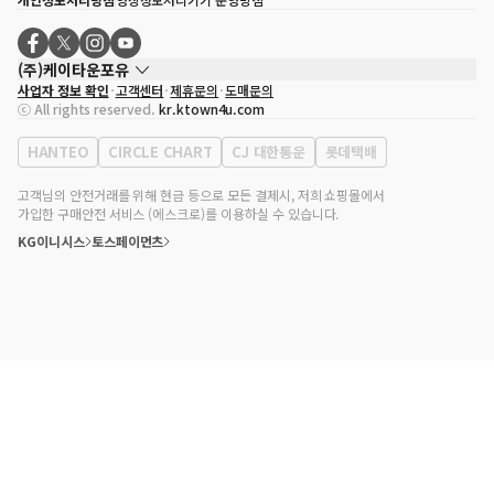
(주)케이타운포유
사업자 정보 확인
고객센터
제휴문의
도매문의
대표자
송효민
ⓒ All rights reserved.
kr.ktown4u.com
사업자등록번호
120-87-71116
통신판매업 신고번호
제2011-서울강남-02223
HANTEO
CIRCLE CHART
CJ 대한통운
롯데택배
대표전화
02-552-9855
사무실 주소
서울특별시 강남구 영동대로 513, 3층(삼성동, 코엑스)
고객님의 안전거래를 위해 현금 등으로 모든 결제시, 저희 쇼핑몰에서
가입한 구매안전 서비스 (에스크로)를 이용하실 수 있습니다.
KG이니시스
토스페이먼츠