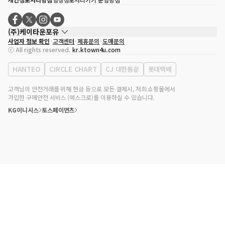
(주)케이타운포유
사업자 정보 확인
고객센터
제휴문의
도매문의
대표자
송효민
ⓒ All rights reserved.
kr.ktown4u.com
사업자등록번호
120-87-71116
통신판매업 신고번호
제2011-서울강남-02223
HANTEO
CIRCLE CHART
CJ 대한통운
롯데택배
대표전화
02-552-9855
사무실 주소
서울특별시 강남구 영동대로 513, 3층(삼성동, 코엑스)
고객님의 안전거래를 위해 현금 등으로 모든 결제시, 저희 쇼핑몰에서
가입한 구매안전 서비스 (에스크로)를 이용하실 수 있습니다.
KG이니시스
토스페이먼츠