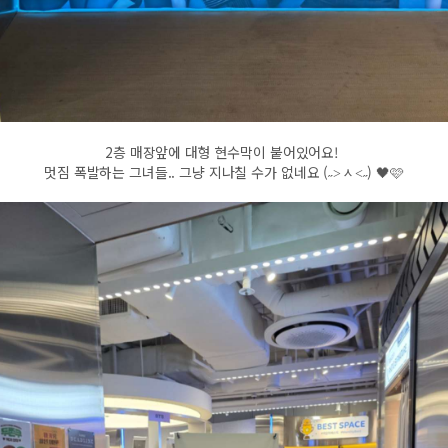
2층 매장앞에 대형 현수막이 붙어있어요!
멋짐 폭발하는 그녀들.. 그냥 지나칠 수가 없네요 (˶˃ᆺ˂˶) 🖤🩷