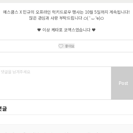
에스쿱스 X 민규의 오프라인 럭키드로우 행사는 10월 5일까지 계속됩니다!
많은 관심과 사랑 부탁드립니다 ᜊ( ' ⩊ '𖦹)ᜊ
🖤 이상 케타포 코엑스였습니다 🖤
좋아요
Post
댓글