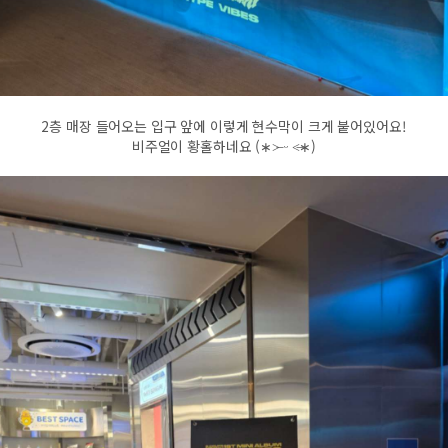
2층 매장 들어오는 입구 앞에 이렇게 현수막이 크게 붙어있어요!
비주얼이 황홀하네요 (∗˃̶ ᵕ ˂̶∗)