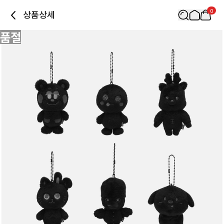
0
상품상세
품절