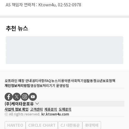
AS 책임자 연락처
:
Ktown4u, 02-552-0978
추천 뉴스
오프라인 매장 안내
공지사항
FAQ
뉴스
이용약관
사회적기업활동
청소년보호정책
개인정보처리방침
영상정보처리기기 운영방침
(주)케이타운포유
사업자 정보 확인
고객센터
제휴문의
도매문의
대표자
송효민
ⓒ All rights reserved.
kr.ktown4u.com
사업자등록번호
120-87-71116
통신판매업 신고번호
제2011-서울강남-02223
HANTEO
CIRCLE CHART
CJ 대한통운
롯데택배
대표전화
02-552-9855