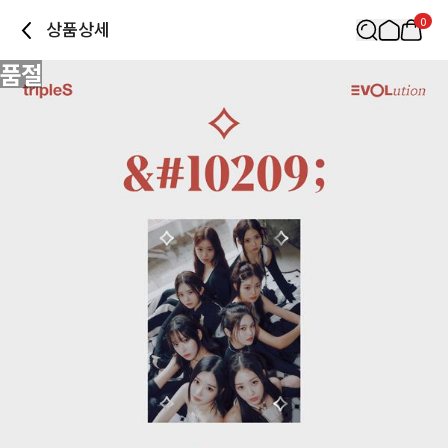
0
상품상세
품절