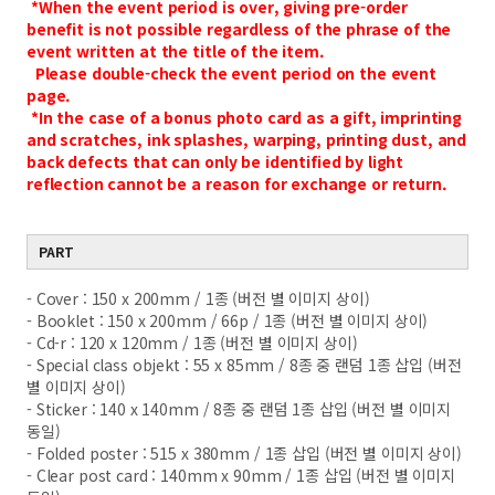
*When the event period is over, giving pre-order
benefit is not possible regardless of the phrase of the
event written at the title of the item.
Please double-check the event period on the event
page.
*In the case of a bonus photo card as a gift, imprinting
and scratches, ink splashes, warping, printing dust, and
back defects that can only be identified by light
reflection cannot be a reason for exchange or return.
PART
- Cover : 150 x 200mm / 1종 (버전 별 이미지 상이)
- Booklet : 150 x 200mm / 66p / 1종 (버전 별 이미지 상이)
- Cd-r : 120 x 120mm / 1종 (버전 별 이미지 상이)
- Special class objekt : 55 x 85mm / 8종 중 랜덤 1종 삽입 (버전
별 이미지 상이)
- Sticker : 140 x 140mm / 8종 중 랜덤 1종 삽입 (버전 별 이미지
동일)
- Folded poster : 515 x 380mm / 1종 삽입 (버전 별 이미지 상이)
- Clear post card : 140mm x 90mm / 1종 삽입 (버전 별 이미지