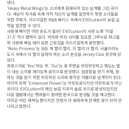
낸다.
‘Heavy Metal Wings’는 소녀에게 잠재되어 있는 날개를 그린 곡이
다. 세상의 차가움 속에 아직 자신의 날개를 발견하지 못한 소녀들을
위한 주제가. 리드미컬한 R&B 베이스 속에서 EVOLution의 보컬 실
력을 발견할 수 있다.
사랑에 빠지면 어떤 온도가 될까? EVOLution의 사랑 노래 ‘미열
37.5’ 역시 뻔하지 않다. 박자와 박자 사이를 집요한 그루브로 파고들
며 사랑에 빠질 때의 묘한 긴장감을 리드미컬하게 표현했다.
‘Moto Princess’는 모든 게 빨리 빨리. 더 빨리 더 빨리. 서울이라는
도시 속에서 더 빨리 달려야 하는 소녀 본심을 Jersey Club 장르에 담
았다.
프랑스어로 ‘Yes!’라는 뜻. ‘Oui’는 꽃 주변을 위잉위잉하고 맴도는 벌
이 내는 소리를 재미있게 음악으로 완성했다. 달콤함을 얻기 위해, 원
하는 것을 얻기 위한 위잉위잉 소리와 동작은 아름다운 날개짓이 된다.
마지막 트랙 ‘Enhanced Flower’는 아웃트로이지만 아웃트로가 아닌
곡이다. EVOLution의 메인 보컬 지우의 솔로 곡으로 완성되었지만
다음 앨범에서는 멤버들이 참여한 완곡으로 완성될 것을 예고한다.
아직은 어린 새싹일 뿐이지만 언젠가 더 화려하게 만개한 꽃이 되어 만
나자고 말한다.