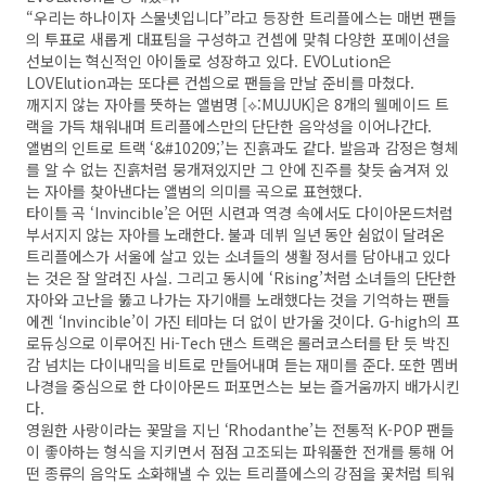
“우리는 하나이자 스물넷입니다”라고 등장한 트리플에스는 매번 팬들
의 투표로 새롭게 대표팀을 구성하고 컨셉에 맞춰 다양한 포메이션을
선보이는 혁신적인 아이돌로 성장하고 있다. EVOLution은
LOVElution과는 또다른 컨셉으로 팬들을 만날 준비를 마쳤다.
깨지지 않는 자아를 뜻하는 앨범명 [⟡:MUJUK]은 8개의 웰메이드 트
랙을 가득 채워내며 트리플에스만의 단단한 음악성을 이어나간다.
앨범의 인트로 트랙 ‘&#10209;’는 진흙과도 같다. 발음과 감정은 형체
를 알 수 없는 진흙처럼 뭉개져있지만 그 안에 진주를 찾듯 숨겨져 있
는 자아를 찾아낸다는 앨범의 의미를 곡으로 표현했다.
타이틀 곡 ‘Invincible’은 어떤 시련과 역경 속에서도 다이아몬드처럼
부서지지 않는 자아를 노래한다. 불과 데뷔 일년 동안 쉼없이 달려온
트리플에스가 서울에 살고 있는 소녀들의 생활 정서를 담아내고 있다
는 것은 잘 알려진 사실. 그리고 동시에 ‘Rising’처럼 소녀들의 단단한
자아와 고난을 뚫고 나가는 자기애를 노래했다는 것을 기억하는 팬들
에겐 ‘Invincible’이 가진 테마는 더 없이 반가울 것이다. G-high의 프
로듀싱으로 이루어진 Hi-Tech 댄스 트랙은 롤러코스터를 탄 듯 박진
감 넘치는 다이내믹을 비트로 만들어내며 듣는 재미를 준다. 또한 멤버
나경을 중심으로 한 다이아몬드 퍼포먼스는 보는 즐거움까지 배가시킨
다.
영원한 사랑이라는 꽃말을 지닌 ‘Rhodanthe’는 전통적 K-POP 팬들
이 좋아하는 형식을 지키면서 점점 고조되는 파워풀한 전개를 통해 어
떤 종류의 음악도 소화해낼 수 있는 트리플에스의 강점을 꽃처럼 틔워