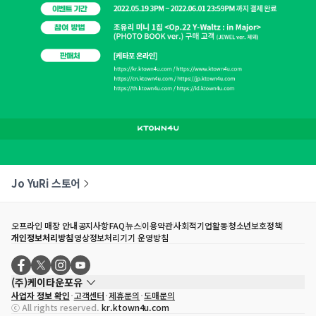
Jo YuRi 스토어
오프라인 매장 안내
공지사항
FAQ
뉴스
이용약관
사회적기업활동
청소년보호정책
개인정보처리방침
영상정보처리기기 운영방침
(주)케이타운포유
사업자 정보 확인
고객센터
제휴문의
도매문의
대표자
송효민
ⓒ All rights reserved.
kr.ktown4u.com
사업자등록번호
120-87-71116