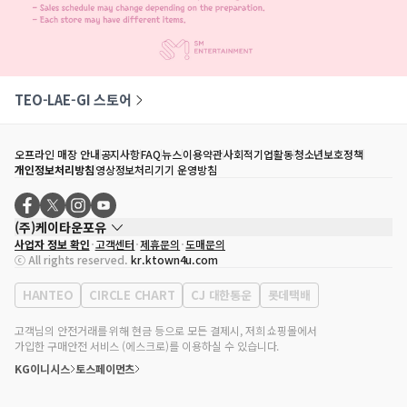
TEO-LAE-GI 스토어
오프라인 매장 안내
공지사항
FAQ
뉴스
이용약관
사회적기업활동
청소년보호정책
개인정보처리방침
영상정보처리기기 운영방침
(주)케이타운포유
사업자 정보 확인
고객센터
제휴문의
도매문의
대표자
송효민
ⓒ All rights reserved.
kr.ktown4u.com
사업자등록번호
120-87-71116
통신판매업 신고번호
제2011-서울강남-02223
HANTEO
CIRCLE CHART
CJ 대한통운
롯데택배
대표전화
02-552-9855
사무실 주소
서울특별시 강남구 영동대로 513, 3층(삼성동, 코엑스)
고객님의 안전거래를 위해 현금 등으로 모든 결제시, 저희 쇼핑몰에서
가입한 구매안전 서비스 (에스크로)를 이용하실 수 있습니다.
KG이니시스
토스페이먼츠