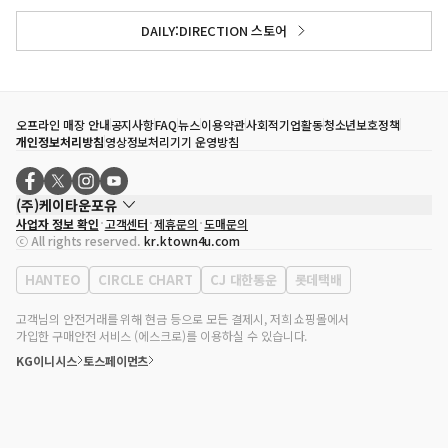
DAILY:DIRECTION 스토어
오프라인 매장 안내
공지사항
FAQ
뉴스
이용약관
사회적기업활동
청소년보호정책
개인정보처리방침
영상정보처리기기 운영방침
(주)케이타운포유
사업자 정보 확인
고객센터
제휴문의
도매문의
대표자
송효민
ⓒ All rights reserved.
kr.ktown4u.com
사업자등록번호
120-87-71116
통신판매업 신고번호
제2011-서울강남-02223
HANTEO
CIRCLE CHART
CJ 대한통운
롯데택배
대표전화
02-552-9855
사무실 주소
서울특별시 강남구 영동대로 513, 3층(삼성동, 코엑스)
고객님의 안전거래를 위해 현금 등으로 모든 결제시, 저희 쇼핑몰에서
가입한 구매안전 서비스 (에스크로)를 이용하실 수 있습니다.
KG이니시스
토스페이먼츠