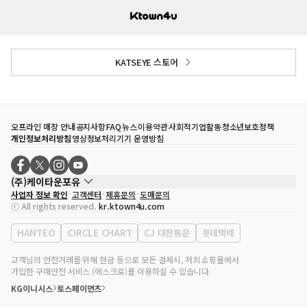
KATSEYE 스토어
오프라인 매장 안내
공지사항
FAQ
뉴스
이용약관
사회적기업활동
청소년보호정책
개인정보처리방침
영상정보처리기기 운영방침
(주)케이타운포유
사업자 정보 확인
고객센터
제휴문의
도매문의
대표자
송효민
ⓒ All rights reserved.
kr.ktown4u.com
사업자등록번호
120-87-71116
통신판매업 신고번호
제2011-서울강남-02223
HANTEO
CIRCLE CHART
CJ 대한통운
롯데택배
대표전화
02-552-9855
사무실 주소
서울특별시 강남구 영동대로 513, 3층(삼성동, 코엑스)
고객님의 안전거래를 위해 현금 등으로 모든 결제시, 저희 쇼핑몰에서
가입한 구매안전 서비스 (에스크로)를 이용하실 수 있습니다.
KG이니시스
토스페이먼츠