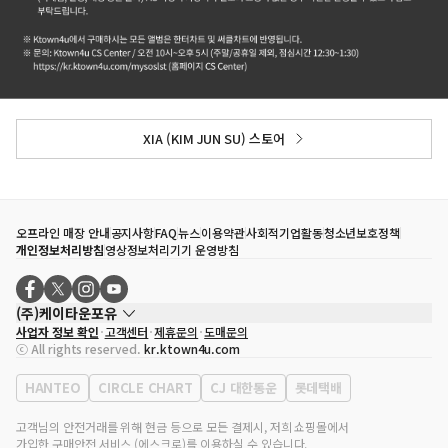
XIA (KIM JUN SU) 스토어
오프라인 매장 안내
공지사항
FAQ
뉴스
이용약관
사회적기업활동
청소년보호정책
개인정보처리방침
영상정보처리기기 운영방침
(주)케이타운포유
사업자 정보 확인
고객센터
제휴문의
도매문의
대표자
송효민
ⓒ All rights reserved.
kr.ktown4u.com
사업자등록번호
120-87-71116
통신판매업 신고번호
제2011-서울강남-02223
HANTEO
CIRCLE CHART
CJ 대한통운
롯데택배
대표전화
02-552-9855
사무실 주소
서울특별시 강남구 영동대로 513, 3층(삼성동, 코엑스)
고객님의 안전거래를 위해 현금 등으로 모든 결제시, 저희 쇼핑몰에서
가입한 구매안전 서비스 (에스크로)를 이용하실 수 있습니다.