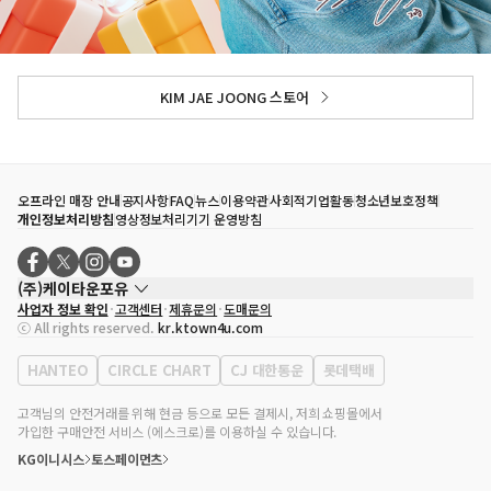
KIM JAE JOONG 스토어
오프라인 매장 안내
공지사항
FAQ
뉴스
이용약관
사회적기업활동
청소년보호정책
개인정보처리방침
영상정보처리기기 운영방침
(주)케이타운포유
사업자 정보 확인
고객센터
제휴문의
도매문의
대표자
송효민
ⓒ All rights reserved.
kr.ktown4u.com
사업자등록번호
120-87-71116
통신판매업 신고번호
제2011-서울강남-02223
HANTEO
CIRCLE CHART
CJ 대한통운
롯데택배
대표전화
02-552-9855
사무실 주소
서울특별시 강남구 영동대로 513, 3층(삼성동, 코엑스)
고객님의 안전거래를 위해 현금 등으로 모든 결제시, 저희 쇼핑몰에서
가입한 구매안전 서비스 (에스크로)를 이용하실 수 있습니다.
KG이니시스
토스페이먼츠