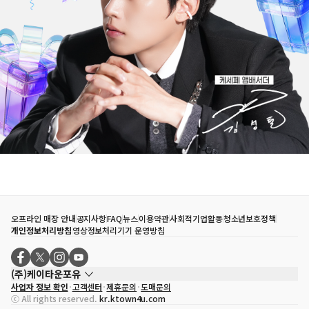
오프라인 매장 안내
공지사항
FAQ
뉴스
이용약관
사회적기업활동
청소년보호정책
개인정보처리방침
영상정보처리기기 운영방침
(주)케이타운포유
사업자 정보 확인
고객센터
제휴문의
도매문의
대표자
송효민
ⓒ All rights reserved.
kr.ktown4u.com
사업자등록번호
120-87-71116