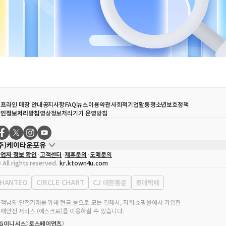
프라인 매장 안내
공지사항
FAQ
뉴스
이용약관
사회적기업활동
청소년보호정책
개인정보처리방침
영상정보처리기기 운영방침
(주)케이타운포유
업자 정보 확인
고객센터
제휴문의
도매문의
대표자
송효민
 All rights reserved.
kr.ktown4u.com
사업자등록번호
120-87-71116
통신판매업 신고번호
제2011-서울강남-02223
HANTEO
CIRCLE CHART
CJ 대한통운
롯데택배
대표전화
02-552-9855
무실 주소
서울특별시 강남구 영동대로 513, 3층(삼성동, 코엑스)
객님의 안전거래를 위해 현금 등으로 모든 결제시, 저희 쇼핑몰에서 가입한
매안전 서비스 (에스크로)를 이용하실 수 있습니다.
KG이니시스
토스페이먼츠