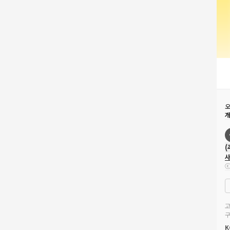
오
사
ⓒ
사
고
구