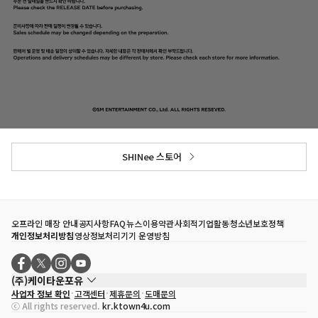
SHINee 스토어
오프라인 매장 안내
공지사항
FAQ
뉴스
이용약관
사회적기업활동
청소년보호정책
개인정보처리방침
영상정보처리기기 운영방침
(주)케이타운포유
사업자 정보 확인
고객센터
제휴문의
도매문의
대표자
송효민
ⓒ All rights reserved.
kr.ktown4u.com
사업자등록번호
120-87-71116