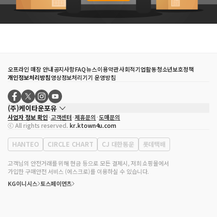
오프라인 매장 안내
공지사항
FAQ
뉴스
이용약관
사회적기업활동
청소년보호정책
개인정보처리방침
영상정보처리기기 운영방침
(주)케이타운포유
사업자 정보 확인
고객센터
제휴문의
도매문의
대표자
송효민
ⓒ All rights reserved.
kr.ktown4u.com
사업자등록번호
120-87-71116
통신판매업 신고번호
제2011-서울강남-02223
HANTEO
CIRCLE CHART
CJ 대한통운
롯데택배
대표전화
02-552-9855
사무실 주소
서울특별시 강남구 영동대로 513, 3층(삼성동, 코엑스)
고객님의 안전거래를 위해 현금 등으로 모든 결제시, 저희 쇼핑몰에서
가입한 구매안전 서비스 (에스크로)를 이용하실 수 있습니다.
KG이니시스
토스페이먼츠