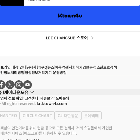
LEE CHANGSUB 스토어
프라인 매장 안내
공지사항
FAQ
뉴스
이용약관
사회적기업활동
청소년보호정책
개인정보처리방침
영상정보처리기기 운영방침
(주)케이타운포유
업자 정보 확인
고객센터
제휴문의
도매문의
대표자
송효민
 All rights reserved.
kr.ktown4u.com
사업자등록번호
120-87-71116
통신판매업 신고번호
제2011-서울강남-02223
HANTEO
CIRCLE CHART
CJ 대한통운
롯데택배
대표전화
02-552-9855
무실 주소
서울특별시 강남구 영동대로 513, 3층(삼성동, 코엑스)
객님의 안전거래를 위해 현금 등으로 모든 결제시, 저희 쇼핑몰에서 가입한
매안전 서비스 (에스크로)를 이용하실 수 있습니다.