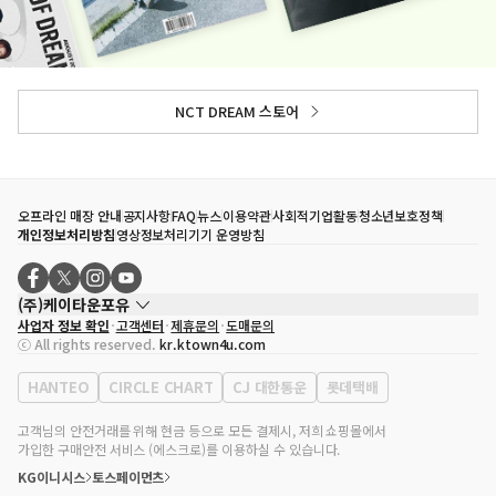
NCT DREAM 스토어
오프라인 매장 안내
공지사항
FAQ
뉴스
이용약관
사회적기업활동
청소년보호정책
개인정보처리방침
영상정보처리기기 운영방침
(주)케이타운포유
사업자 정보 확인
고객센터
제휴문의
도매문의
대표자
송효민
ⓒ All rights reserved.
kr.ktown4u.com
사업자등록번호
120-87-71116
통신판매업 신고번호
제2011-서울강남-02223
HANTEO
CIRCLE CHART
CJ 대한통운
롯데택배
대표전화
02-552-9855
사무실 주소
서울특별시 강남구 영동대로 513, 3층(삼성동, 코엑스)
고객님의 안전거래를 위해 현금 등으로 모든 결제시, 저희 쇼핑몰에서
가입한 구매안전 서비스 (에스크로)를 이용하실 수 있습니다.
KG이니시스
토스페이먼츠