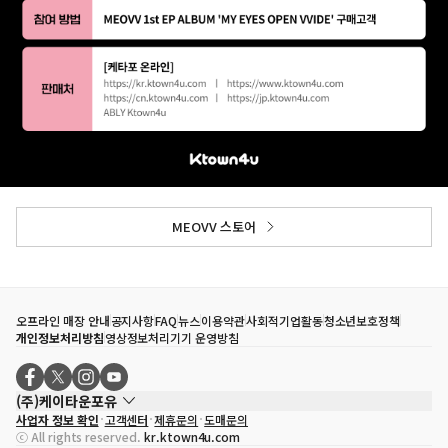
MEOVV 스토어
오프라인 매장 안내
공지사항
FAQ
뉴스
이용약관
사회적기업활동
청소년보호정책
개인정보처리방침
영상정보처리기기 운영방침
(주)케이타운포유
사업자 정보 확인
고객센터
제휴문의
도매문의
대표자
송효민
ⓒ All rights reserved.
kr.ktown4u.com
사업자등록번호
120-87-71116