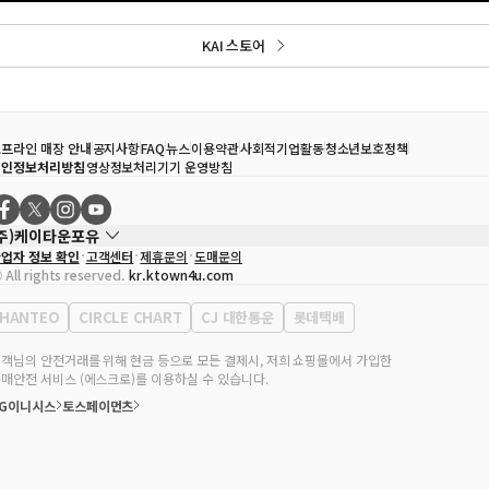
KAI 스토어
프라인 매장 안내
공지사항
FAQ
뉴스
이용약관
사회적기업활동
청소년보호정책
개인정보처리방침
영상정보처리기기 운영방침
(주)케이타운포유
업자 정보 확인
고객센터
제휴문의
도매문의
대표자
송효민
 All rights reserved.
kr.ktown4u.com
사업자등록번호
120-87-71116
통신판매업 신고번호
제2011-서울강남-02223
HANTEO
CIRCLE CHART
CJ 대한통운
롯데택배
대표전화
02-552-9855
무실 주소
서울특별시 강남구 영동대로 513, 3층(삼성동, 코엑스)
객님의 안전거래를 위해 현금 등으로 모든 결제시, 저희 쇼핑몰에서 가입한
매안전 서비스 (에스크로)를 이용하실 수 있습니다.
KG이니시스
토스페이먼츠