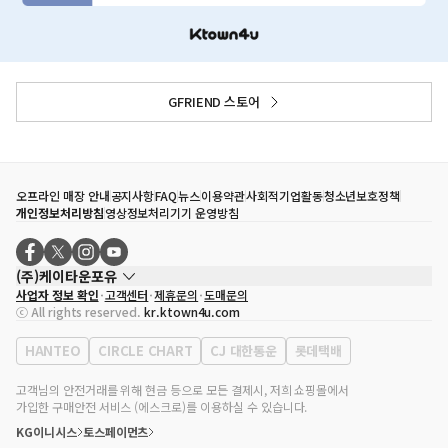
GFRIEND 스토어
오프라인 매장 안내
공지사항
FAQ
뉴스
이용약관
사회적기업활동
청소년보호정책
개인정보처리방침
영상정보처리기기 운영방침
(주)케이타운포유
사업자 정보 확인
고객센터
제휴문의
도매문의
대표자
송효민
ⓒ All rights reserved.
kr.ktown4u.com
사업자등록번호
120-87-71116
통신판매업 신고번호
제2011-서울강남-02223
HANTEO
CIRCLE CHART
CJ 대한통운
롯데택배
대표전화
02-552-9855
사무실 주소
서울특별시 강남구 영동대로 513, 3층(삼성동, 코엑스)
고객님의 안전거래를 위해 현금 등으로 모든 결제시, 저희 쇼핑몰에서
가입한 구매안전 서비스 (에스크로)를 이용하실 수 있습니다.
KG이니시스
토스페이먼츠