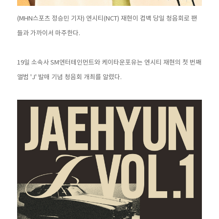
(MHN스포츠 정승민 기자) 엔시티(NCT) 재현이 컴백 당일 청음회로 팬
들과 가까이서 마주한다.
19일 소속사 SM엔터테인먼트와 케이타운포유는 엔시티 재현의 첫 번째
앨범 'J' 발매 기념 청음회 개최를 알렸다.