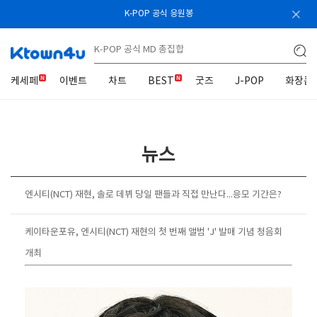
K-POP 공식 응원봉
케세페
이벤트
차트
BEST
굿즈
J-POP
화장품
뉴스
엔시티(NCT) 재현, 솔로 데뷔 당일 팬들과 직접 만난다...응모 기간은?
케이타운포유, 엔시티(NCT) 재현의 첫 번째 앨범 'J' 발매 기념 청음회
개최