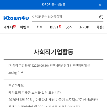
K-POP 공식 응원봉
케세페
이벤트
차트
BEST
굿즈
J-POP
화장품
사회적기업활동
[사회적 기업활동] (2026.06.30) 인천뇌병변장애인인권협회에 쌀
300kg 기부
안녕하세요.
케타포의 따뜻한 소식을 알려 드립니다.
2026년 6월 30일 , ‘아름다운 세상 만들기 프로젝트'로 인천뇌병변