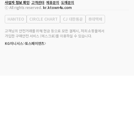
사업자 정보 확인
고객센터
제휴문의
도매문의
대표자
송효민
ⓒ All rights reserved.
kr.ktown4u.com
사업자등록번호
120-87-71116
통신판매업 신고번호
제2011-서울강남-02223
HANTEO
CIRCLE CHART
CJ 대한통운
롯데택배
대표전화
02-552-9855
사무실 주소
서울특별시 강남구 영동대로 513, 3층(삼성동, 코엑스)
고객님의 안전거래를 위해 현금 등으로 모든 결제시, 저희 쇼핑몰에서
가입한 구매안전 서비스 (에스크로)를 이용하실 수 있습니다.
KG이니시스
토스페이먼츠