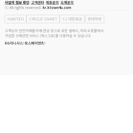
사업자 정보 확인
고객센터
제휴문의
도매문의
대표자
송효민
ⓒ All rights reserved.
kr.ktown4u.com
사업자등록번호
120-87-71116
통신판매업 신고번호
제2011-서울강남-02223
HANTEO
CIRCLE CHART
CJ 대한통운
롯데택배
대표전화
02-552-9855
사무실 주소
서울특별시 강남구 영동대로 513, 3층(삼성동, 코엑스)
고객님의 안전거래를 위해 현금 등으로 모든 결제시, 저희 쇼핑몰에서
가입한 구매안전 서비스 (에스크로)를 이용하실 수 있습니다.
KG이니시스
토스페이먼츠