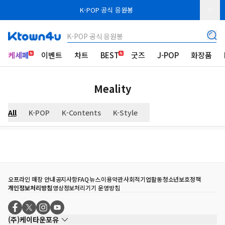
K-POP 공식 응원봉
K-POP 공식 응원봉
케세페
이벤트
차트
BEST
굿즈
J-POP
화장품
Meality
All
K-POP
K-Contents
K-Style
오프라인 매장 안내
공지사항
FAQ
뉴스
이용약관
사회적기업활동
청소년보호정책
개인정보처리방침
영상정보처리기기 운영방침
(주)케이타운포유