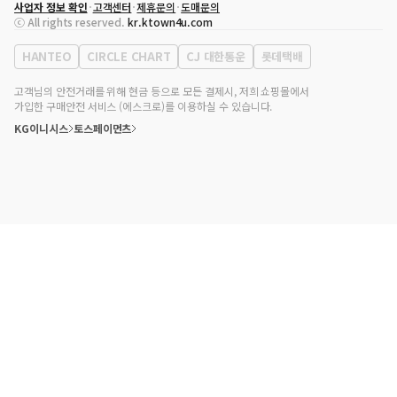
사업자 정보 확인
고객센터
제휴문의
도매문의
대표자
송효민
ⓒ All rights reserved.
kr.ktown4u.com
사업자등록번호
120-87-71116
통신판매업 신고번호
제2011-서울강남-02223
HANTEO
CIRCLE CHART
CJ 대한통운
롯데택배
대표전화
02-552-9855
사무실 주소
서울특별시 강남구 영동대로 513, 3층(삼성동, 코엑스)
고객님의 안전거래를 위해 현금 등으로 모든 결제시, 저희 쇼핑몰에서
가입한 구매안전 서비스 (에스크로)를 이용하실 수 있습니다.
KG이니시스
토스페이먼츠