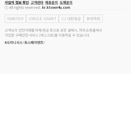
사업자 정보 확인
고객센터
제휴문의
도매문의
대표자
송효민
ⓒ All rights reserved.
kr.ktown4u.com
사업자등록번호
120-87-71116
통신판매업 신고번호
제2011-서울강남-02223
HANTEO
CIRCLE CHART
CJ 대한통운
롯데택배
대표전화
02-552-9855
사무실 주소
서울특별시 강남구 영동대로 513, 3층(삼성동, 코엑스)
고객님의 안전거래를 위해 현금 등으로 모든 결제시, 저희 쇼핑몰에서
가입한 구매안전 서비스 (에스크로)를 이용하실 수 있습니다.
KG이니시스
토스페이먼츠