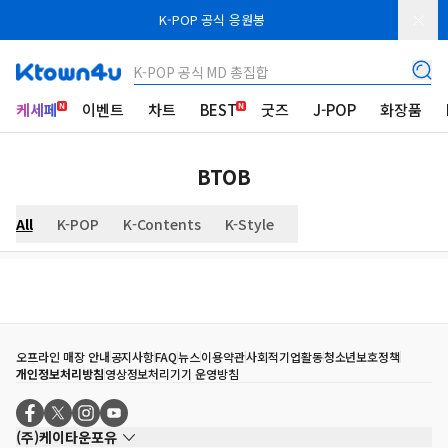
K-POP 공식 응원봉
K-POP 공식 MD 총집합
케세페
이벤트
차트
BEST
굿즈
J-POP
화장품
BTOB
All
K-POP
K-Contents
K-Style
오프라인 매장 안내
공지사항
FAQ
뉴스
이용약관
사회적기업활동
청소년보호정책
개인정보처리방침
영상정보처리기기 운영방침
(주)케이타운포유